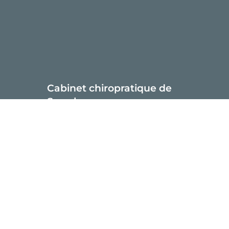
Cabinet chiropratique de
Sarrebourg :
12 avenue Poincaré
57400 Sarrebourg