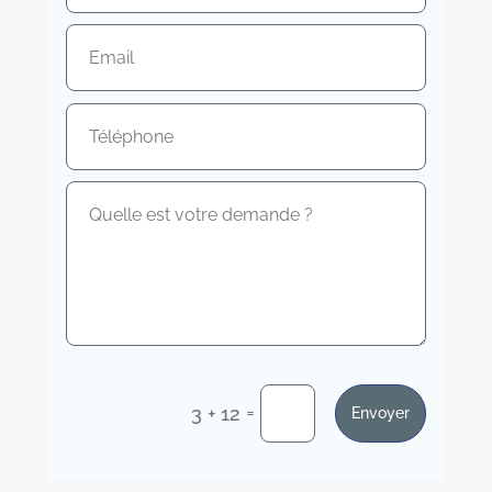
=
3 + 12
Envoyer